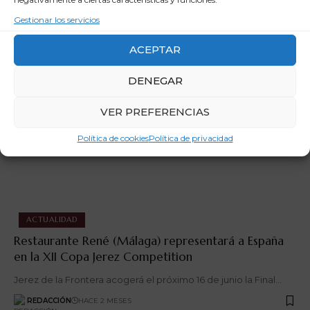
Hay reconocimientos que trascienden la mera acumulación de
Gestionar los servicios
medallas. Son aquellos que…
REDACCIÓN
HACE 2 MESES
ACEPTAR
DENEGAR
VER PREFERENCIAS
Política de cookies
Política de privacidad
ACTUALIDAD
Restaurante René (Málaga) representará a España
en la XII Copa Jerez Competition
Jerez de la Frontera acogerá el próximo 16 de junio la Final…
REDACCIÓN
HACE 2 MESES