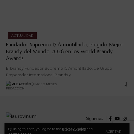
ACTUALIDAD
Fundador Supremo 15 Amontillado, elegido Mejor
Brandy del Mundo 2026 en los World Brandy
Awards
El brandy Fundador Supremo 15 Amontillado, de Grupo
Emperador International Brands y…
REDACCIÓN
HACE 2 MESES
Síguenos
By using this site, you agree to the
Privacy Policy
and
ACEPTAR