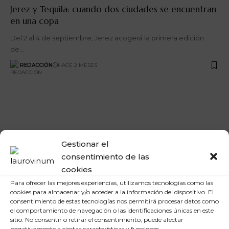
Jerez y Tequila: cuando dos ciudades se encuentran
en una copa
Del 2 al 4 de septiembre, Jerez acogerá la primera edición
de…
REDACCIÓN
HACE 2 MESES
Gestionar el
consentimiento de las
cookies
Para ofrecer las mejores experiencias, utilizamos tecnologías como las
cookies para almacenar y/o acceder a la información del dispositivo. El
ACTUALIDAD
consentimiento de estas tecnologías nos permitirá procesar datos como
El universo Oloroso sigue conquistando al mundo:
el comportamiento de navegación o las identificaciones únicas en este
Fundador y Harveys brillan en IWSC y SFWSC 2026
sitio. No consentir o retirar el consentimiento, puede afectar
negativamente a ciertas características y funciones.