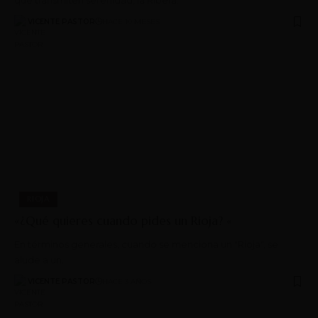
VICENTE PASTOR
HACE 10 MESES
RIOJA
«¿Qué quieres cuando pides un Rioja? «
En términos generales, cuando se menciona un "Rioja", se
alude a un…
VICENTE PASTOR
HACE 3 AÑOS