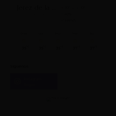
Jerez de la Frontera
°
°
33
_
33
40%
Cielo Claro
3 km/h
Dom
Lun
Mar
Mié
Jue
°C
°C
°C
°C
°C
35
35
35
37
37
Síguenos
Instagram
Seguir