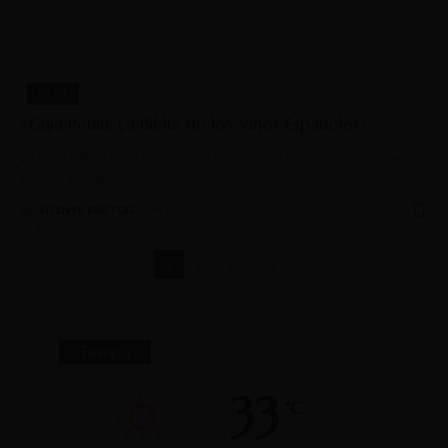
GUIA
«Guía Peñin: La Biblia de los Vinos Españoles»
La Guía Peñin es la referencia más utilizada por aficionados y
profesionales…
VICENTE PASTOR
HACE 3 AÑOS
1
2
3
Tiempo
33
°C