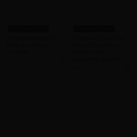
CULTURA DEL VINO
CULTURA DEL VINO
«El nuevo misterio de
«¿Conoces los puntos
Sanlúcar: La Raya
Parker? Descubre su
Cortada»
impacto en la
apreciación del vino.»
HACE 3 AÑOS
HACE 3 AÑOS