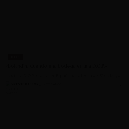
D.O.P.
«Bolandín: Cuando una bodega es una D.O.P.»
La última D.O.P. creada en España tiene fecha del 31 de Mayo…
VICENTE PASTOR
HACE 3 AÑOS