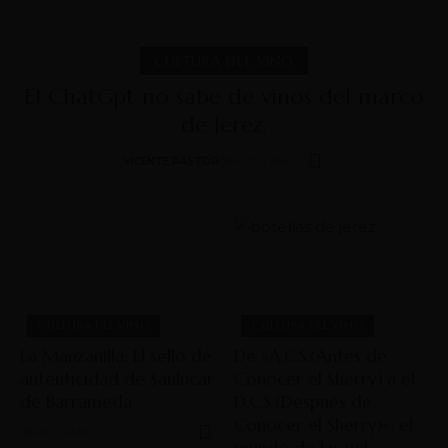
CULTURA DEL VINO
El ChatGpt no sabe de vinos del marco
de Jerez.
VICENTE PASTOR
HACE 3 AÑOS
CULTURA DEL VINO
CULTURA DEL VINO
La Manzanilla: El sello de
De «A.C.S.(Antes de
autenticidad de Sanlúcar
Conocer el Sherry) a el
de Barrameda
D.C.S.(Después de
Conocer el Sherry)»: el
HACE 3 AÑOS
mundo de las mil