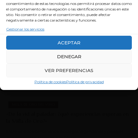
por qué.”
consentimiento de estas tecnologías nos permitirá procesar datos como
el comportamiento de navegación o las identificaciones únicas en este
Aunque la inteligencia artificial no tiene género, a veces
sitio. No consentir o retirar el consentimiento, puede afectar
produce información con…
negativamente a ciertas características y funciones.
VICENTE PASTOR
HACE 9 MESES
Gestionar los servicios
ACEPTAR
DENEGAR
VER PREFERENCIAS
A NOSOTROS TAMPOCO NOS GUSTA EL SPAM
Política de cookies
Política de privacidad
MILLA DE ORO DEL VINO
«De la vid al paladar: ¿qué experiencias esperan en
la Milla de Oro?»
Entre viñedos centenarios, bodegas legendarias y paisajes
que transmiten serenidad, la Ribera…