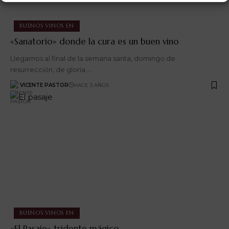
BUENOS VINOS EN
«Sanatorio» donde la cura es un buen vino
Llegamos al final de la semana santa, domingo de
resurrección, de gloria.…
VICENTE PASTOR
HACE 3 AÑOS
BUENOS VINOS EN
«El Pasaje» tridente mágico