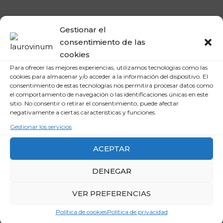
Gestionar el
consentimiento de las
cookies
BUENOS VINOS EN
Para ofrecer las mejores experiencias, utilizamos tecnologías como las
cookies para almacenar y/o acceder a la información del dispositivo. El
«Los Plateros» modernidad y tradición
consentimiento de estas tecnologías nos permitirá procesar datos como
el comportamiento de navegación o las identificaciones únicas en este
Seguimos en Jerez, y del tabanco “El Pasaje” el más antiguo
sitio. No consentir o retirar el consentimiento, puede afectar
de…
negativamente a ciertas características y funciones.
VICENTE PASTOR
HACE 3 AÑOS
Gestionar los servicios
ACEPTAR
DENEGAR
VER PREFERENCIAS
Política de cookies
Política de privacidad