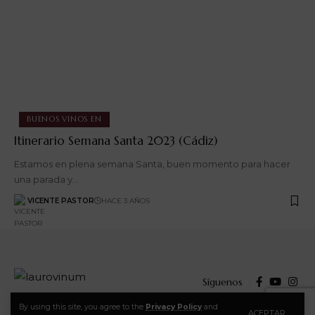
BUENOS VINOS EN
Itinerario Semana Santa 2023 (Cádiz)
Estamos en plena semana Santa, buen momento para hacer
una parada y…
VICENTE PASTOR
HACE 3 AÑOS
Síguenos
By using this site, you agree to the
Privacy Policy
and
ACEPTAR