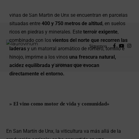
paisaje y del esfuerzo de quienes trabajan la tierra. Las
viñas de San Martín de Unx se encuentran en parcelas
situadas entre
400 y 750 metros de altitud
, en suelos
ricos en piedras y minerales. Este
terroir exigente
,
combinado con los
vientos del norte que recorren las
Síguenos
laderas
y un matorral aromático de romero, tomillo e
hinojo, imprime a los vinos
una frescura natural,
acidez equilibrada y aromas que evocan
© 2026 Lauro Vinum
directamente el entorno.
» El vino como motor de vida y comunidad»
En San Martín de Unx, la viticultura va más allá de la