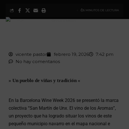
5 MINUTOS DE LECTURA
POR
VICENTE PASTOR
HACE 6 MESES
ÚLTIMA ACTUALIZACIÓN: 12 DE MAYO DE 2026 09:06
vicente pastor
febrero 19, 2026
7:42 pm
No hay comentarios
» Un pueblo de viñas y tradición «
En la
Barcelona Wine Week
2026 se presentó la marca
colectiva
“San Martín de Unx. El vino de los Aromas
”,
un proyecto que ha logrado situar los vinos de este
pequeño municipio navarro en el mapa nacional e