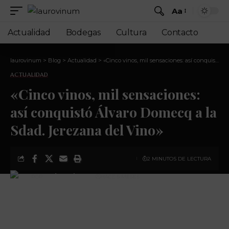
Aa
Actualidad
Bodegas
Cultura
Contacto
laurovinum
>
Blog
>
Actualidad
>
«Cinco vinos, mil sensaciones: así conquistó Álvaro Domecq a la Sdad. Jerezana del Vino»
ACTUALIDAD
«Cinco vinos, mil sensaciones:
así conquistó Álvaro Domecq a la
Sdad. Jerezana del Vino»
2 MINUTOS DE LECTURA
POR
MARÍA JOSÉ FREIRE
HACE 5 MESES
ÚLTIMA ACTUALIZACIÓN: 5 DE MAYO DE 2026 08:30