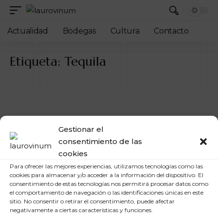
Actualidad
Bodegas
Cultura
Contacto
Etiqueta:
Tequila
Gestionar el
consentimiento de las
cookies
Para ofrecer las mejores experiencias, utilizamos tecnologías como las
cookies para almacenar y/o acceder a la información del dispositivo. El
consentimiento de estas tecnologías nos permitirá procesar datos como
el comportamiento de navegación o las identificaciones únicas en este
sitio. No consentir o retirar el consentimiento, puede afectar
negativamente a ciertas características y funciones.
ACTUALIDAD