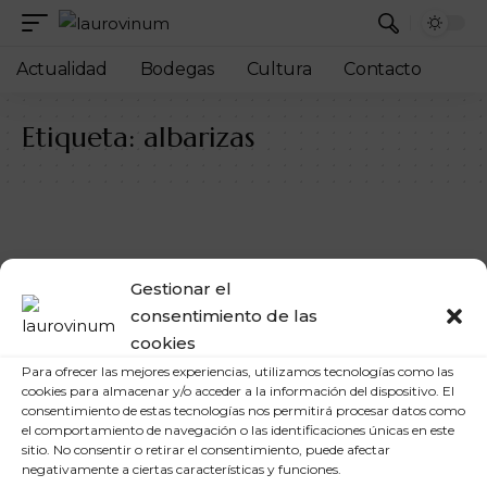
Actualidad
Bodegas
Cultura
Contacto
Etiqueta:
albarizas
Gestionar el
consentimiento de las
cookies
Para ofrecer las mejores experiencias, utilizamos tecnologías como las
cookies para almacenar y/o acceder a la información del dispositivo. El
consentimiento de estas tecnologías nos permitirá procesar datos como
el comportamiento de navegación o las identificaciones únicas en este
sitio. No consentir o retirar el consentimiento, puede afectar
negativamente a ciertas características y funciones.
BODEGAS