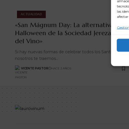
almacen
tecnolo
las ide
ACTUALIDAD
afectar
«San Mágnum Day: La alternativa al
Gestion
Halloween de la Sociedad Jerezana
del Vino»
Si hay nuevas formas de celebrar todos los Santos,
nosotros te traemos…
VICENTE PASTOR
HACE 3 AÑOS