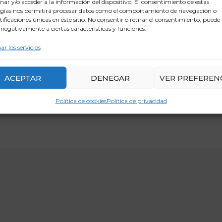
ar y/o acceder a la información del dispositivo. El consentimiento de estas
gías nos permitirá procesar datos como el comportamiento de navegación o
ntificaciones únicas en este sitio. No consentir o retirar el consentimiento, puede
 negativamente a ciertas características y funciones.
ar los servicios
ACEPTAR
DENEGAR
VER PREFEREN
Política de cookies
Política de privacidad