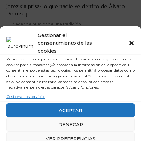
Jerez sin prisa: lo que nadie ve dentro de Álvaro
Domecq
El "Nacer de nuevo" de una tradición
VICENTE PASTOR
HACE 2 MESES
Gestionar el
consentimiento de las
cookies
Para ofrecer las mejores experiencias, utilizamos tecnologías como las
cookies para almacenar y/o acceder a la información del dispositivo. El
consentimiento de estas tecnologías nos permitirá procesar datos como
el comportamiento de navegación o las identificaciones únicas en este
sitio. No consentir o retirar el consentimiento, puede afectar
negativamente a ciertas características y funciones.
Gestionar los servicios
ACEPTAR
BODEGAS
La finca donde el vino sabe a sal, arte y viento
DENEGAR
En el corazón del Pago Jardal, Finca La Pintora transforma el
VER PREFERENCIAS
paisaje…