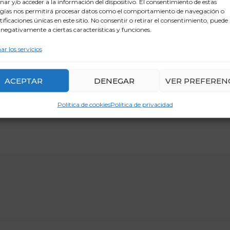
ar y/o acceder a la información del dispositivo. El consentimiento de estas
gías nos permitirá procesar datos como el comportamiento de navegación o
ntificaciones únicas en este sitio. No consentir o retirar el consentimiento, puede
 negativamente a ciertas características y funciones.
ar los servicios
ACEPTAR
DENEGAR
VER PREFEREN
Política de cookies
Política de privacidad