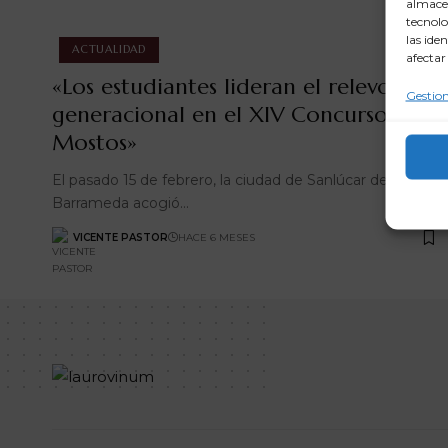
almacen
tecnolo
las ide
ACTUALIDAD
afectar
«Los estudiantes lideran el relevo
Gestion
generacional en el XIV Concurso de
Mostos»
El pasado 15 de febrero, la ciudad de Sanlúcar de
Barrameda acogió…
VICENTE PASTOR
HACE 6 MESES