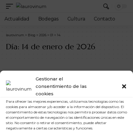
Actualidad
Bodegas
Cultura
Contacto
laurovinum
>
Blog
>
2026
>
01
>
14
Día:
14 de enero de 2026
Gestionar el
consentimiento de las
cookies
Para ofrecer las mejores experiencias, utilizamos tecnologías como las
cookies para almacenar y/o acceder a la información del dispositivo. El
consentimiento de estas tecnologías nos permitirá procesar datos como
el comportamiento de navegación o las identificaciones únicas en este
sitio. No consentir o retirar el consentimiento, puede afectar
negativamente a ciertas características y funciones.