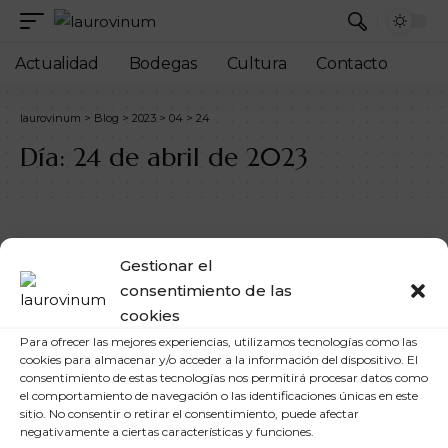
Actualidad
Bodegas
Cultura
Contacto
laurovinum
>
Blog
>
2023
>
04
>
24
Día:
24 de abril de 2023
Gestionar el
consentimiento de las
cookies
Para ofrecer las mejores experiencias, utilizamos tecnologías como las
cookies para almacenar y/o acceder a la información del dispositivo. El
consentimiento de estas tecnologías nos permitirá procesar datos como
el comportamiento de navegación o las identificaciones únicas en este
sitio. No consentir o retirar el consentimiento, puede afectar
negativamente a ciertas características y funciones.