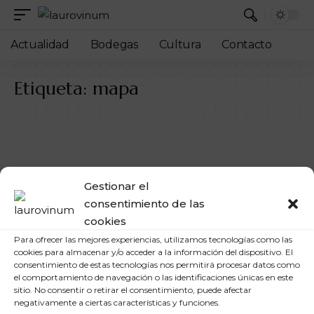
Actualidad
Bodegas
Cultura
Contacto
Etiqueta:
mapa
Gestionar el
consentimiento de las
cookies
Para ofrecer las mejores experiencias, utilizamos tecnologías como las
cookies para almacenar y/o acceder a la información del dispositivo. El
consentimiento de estas tecnologías nos permitirá procesar datos como
el comportamiento de navegación o las identificaciones únicas en este
sitio. No consentir o retirar el consentimiento, puede afectar
negativamente a ciertas características y funciones.
ACTUALIDAD