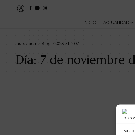
INICIO
ACTUALIDAD
laurovinum
>
Blog
>
2023
>
11
>
07
Día:
7 de noviembre 
Para of