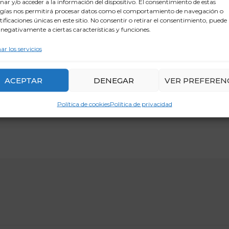
ar y/o acceder a la información del dispositivo. El consentimiento de estas
gías nos permitirá procesar datos como el comportamiento de navegación o
ntificaciones únicas en este sitio. No consentir o retirar el consentimiento, puede
 negativamente a ciertas características y funciones.
ar los servicios
ACEPTAR
DENEGAR
VER PREFEREN
Política de cookies
Política de privacidad