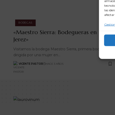
almacen
tecnolo
las ide
afectar
BODEGAS
Gestion
«Maestro Sierra: Bodegueras en
Jerez»
Visitamos la bodega Maestro Sierra, primera bodega
dirigida por una mujer en…
VICENTE PASTOR
HACE 3 AÑOS